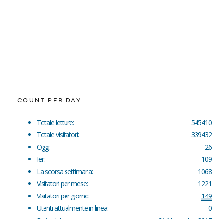
COUNT PER DAY
Totale letture:
545410
Totale visitatori:
339432
Oggi:
26
Ieri:
109
La scorsa settimana:
1068
Visitatori per mese:
1221
Visitatori per giorno:
149
Utenti attualmente in linea:
0