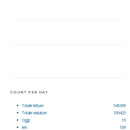
COUNT PER DAY
Totale letture:
545399
Totale visitatori:
339425
Oggi:
19
Ieri:
109