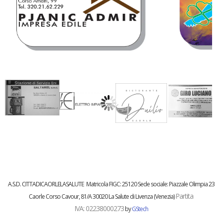
A.S.D. CITTADICAORLELASALUTE
Matricola FIGC:
25120
Sede sociale: Piazzale Olimpia 23
Partita
Caorle
Corso Cavour, 81/A 30020 La Salute di Livenza (Venezia)
IVA:
02238000273
by
GStech