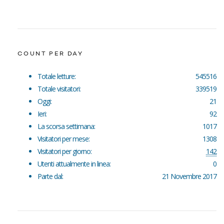
COUNT PER DAY
Totale letture:
545516
Totale visitatori:
339519
Oggi:
21
Ieri:
92
La scorsa settimana:
1017
Visitatori per mese:
1308
Visitatori per giorno:
142
Utenti attualmente in linea:
0
Parte dal:
21 Novembre 2017