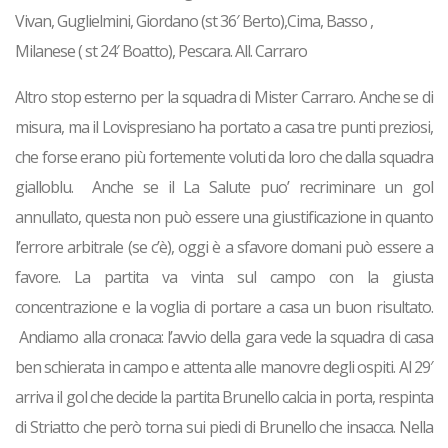
Vivan, Guglielmini, Giordano (st 36′ Berto),Cima, Basso ,
Milanese ( st 24′ Boatto), Pescara. All. Carraro
Altro stop esterno per la squadra di Mister Carraro. Anche se di
misura, ma il Lovispresiano ha portato a casa tre punti preziosi,
che forse erano più fortemente voluti da loro che dalla squadra
gialloblu. Anche se il La Salute puo’ recriminare un gol
annullato, questa non può essere una giustificazione in quanto
l’errore arbitrale (se c’è), oggi è a sfavore domani può essere a
favore. La partita va vinta sul campo con la giusta
concentrazione e la voglia di portare a casa un buon risultato.
Andiamo alla cronaca: l’avvio della gara vede la squadra di casa
ben schierata in campo e attenta alle manovre degli ospiti. Al 29′
arriva il gol che decide la partita Brunello calcia in porta, respinta
di Striatto che però torna sui piedi di Brunello che insacca. Nella