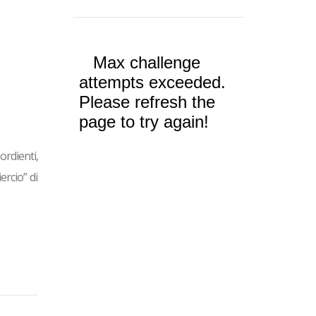
rdienti,
ercio” di