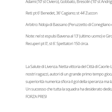
Adami (10’ st Civiero), Gobbato, Bresolin (10’ st Andrigh
Reti: pt 6’ Benedet, 36’ Cagiano; st 44’ Zuccon
Arbitro: Ndoja di Bassano (Peruzzetto di Conegliano e
Note: nel st espulsi Bavena al 13’ (ultimo uomo) e Giro
Recuperi pt 0’, st 6’. Spettatori 150 circa.
La Salute di Livenza. Netta vittoria del Città di Caorle-
nostri ragazzi, autori di un grande primo tempo giocat
superiorità numerica sfiora il gol della speranza ma la
Un successo che tutta la squadra ha desiderato dedicar
FORZA PRES!