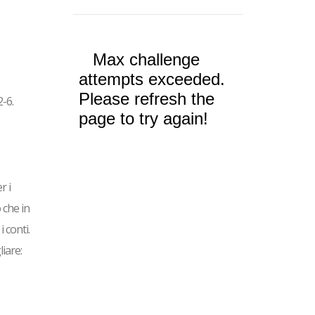
2-6.
r i
 che in
 conti.
iare: