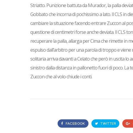
Striatto. Punizione battuta da Murador, la palla deviat
Gobbato che incorna di pochissimo a lato. Il CLS in di
cambiare la situazione facendo entrare Zuccon al posto 
questione di centimetri forse anche deviata. Il CLS to
recuperare la palla, allarga per Cima che rimette in m
espulso dall’arbitro per una parola di troppo e viene ri
solitaria arriva davanti a Celato che però in uscita lo 
sinistro dalla distanza in pallonetto fuori di poco. La t
Zuccon che al volo chiude i conti.
FACEBOOK
TWITTER