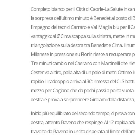
Completo bianco per il Città di Caorle-La Salute in cam
la sorpresa dell’ultimo minuto è Benedet al posto di B
l’impegno dei tecnici Carraro e Val. Maglia blu per il
vantaggio: al 6’ Cima scappa sulla sinistra, mette in m
triangolazione sulla destra tra Benedet e Cima, il num
Milanese in pressione su FIorin riesce a recuperare pa
Tre minuti cambio nel Caerano con Martinelli che rilev
Cester va al tiro, palla alta di un paio di metri. Ottim
rapido. Il raddoppio arriva al 36’: rimessa del CLS bat
mezzo per Cagiano che da pochi passi a porta vuota seg
destra e prova a sorprendere Girolami dalla distanza,
Inizio più equilibrato del secondo tempo, ci prova con
destra, attento Bavena che respinge. Al 13’ rapida az
travolto da Bavena in uscita disperata al limite dell’ar