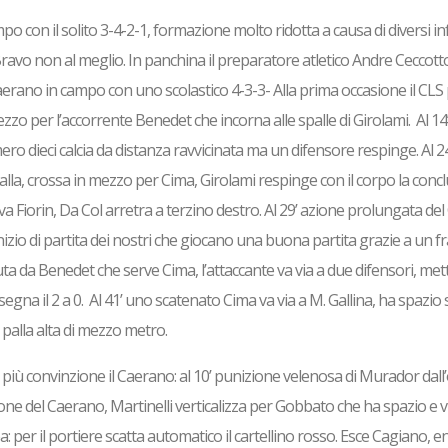
po con il solito 3-4-2-1, formazione molto ridotta a causa di diversi in
ravo non al meglio. In panchina il preparatore atletico Andre Ceccotto
 Caerano in campo con uno scolastico 4-3-3- Alla prima occasione il CLS
ezzo per l’accorrente Benedet che incorna alle spalle di Girolami. Al 1
ero dieci calcia da distanza ravvicinata ma un difensore respinge. Al 24
lla, crossa in mezzo per Cima, Girolami respinge con il corpo la concl
a Fiorin, Da Col arretra a terzino destro. Al 29’ azione prolungata del
o inizio di partita dei nostri che giocano una buona partita grazie a un 
tuta da Benedet che serve Cima, l’attaccante va via a due difensori, met
na il 2 a 0. Al 41’ uno scatenato Cima va via a M. Gallina, ha spazio 
 palla alta di mezzo metro.
 più convinzione il Caerano: al 10’ punizione velenosa di Murador dall’
ione del Caerano, Martinelli verticalizza per Gobbato che ha spazio e 
ea: per il portiere scatta automatico il cartellino rosso. Esce Cagiano, e