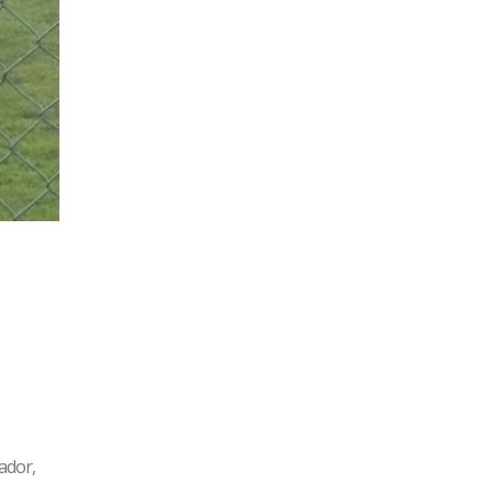
rador,