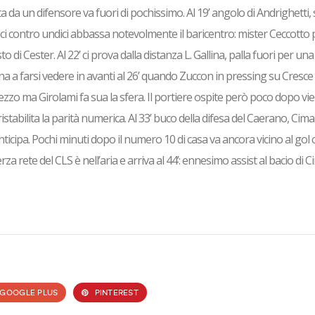
a da un difensore va fuori di pochissimo. Al 19’ angolo di Andrighetti, 
eci contro undici abbassa notevolmente il baricentro: mister Ceccotto
di Cester. Al 22’ ci prova dalla distanza L. Gallina, palla fuori per una
rna a farsi vedere in avanti al 26’ quando Zuccon in pressing su Cresce 
ezzo ma Girolami fa sua la sfera. Il portiere ospite però poco dopo vi
stabilita la parità numerica. Al 33’ buco della difesa del Caerano, Cima
anticipa. Pochi minuti dopo il numero 10 di casa va ancora vicino al gol
erza rete del CLS è nell’aria e arriva al 44’: ennesimo assist al bacio di 
GOOGLE PLUS
PINTEREST