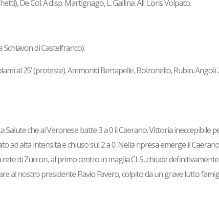
etti), De Col. A disp. Martignago, L. Gallina. All. Loris Volpato.
 Schiavon di Castelfranco).
lami al 25’ (proteste). Ammoniti Bertapelle, Bolzonello, Rubin. Angoli 
La Salute che al Veronese batte 3 a 0 il Caerano. Vittoria ineccepibile pe
o ad alta intensità e chiuso sul 2 a 0. Nella ripresa emerge il Caerano
 rete di Zuccon, al primo centro in maglia CLS, chiude definitivamente i
e al nostro presidente Flavio Favero, colpito da un grave lutto famigl