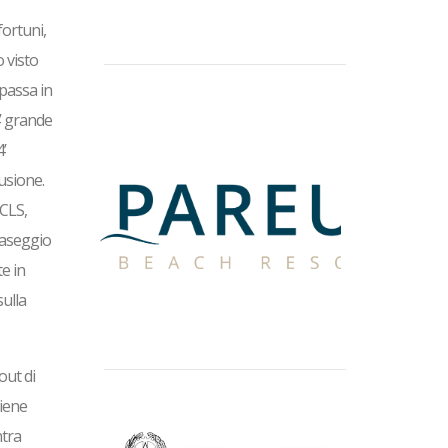
fortuni,
 visto
 passa in
4’ grande
’
usione.
 CLS,
fraseggio
te in
sulla
out di
viene
ntra