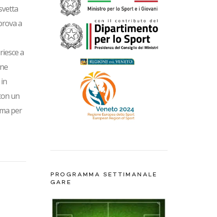
svetta
 prova a
riesce a
ene
 in
 con un
Cima per
PROGRAMMA SETTIMANALE
GARE