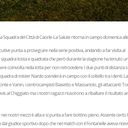
ma Squadra del Città di Caorle-La Salute ritorna in campo domenica alle
tive punta a proseguire nella serie positiva, andando a far visita al
è squadra tosta e quadrata che però durante la stagione ha tenuto u
e coinvolta nella lotta per non retrocedere. I due punti di distanza s
uadra di mister Nardo scenderà in campo con il coltello tra i denti. L
onte e Vanin, i centrocampisti Biasetto e Massariolo, gli attaccanti To
vis al Chiggiato ma i nostri ragazzi riuscirono a ribaltare il risultato
nei nostri mezzi è alta e si punta a fare bottino pieno. Assente certo
 dal giudice sportivo dopo che nel match con il Fontanelle aveva ricev