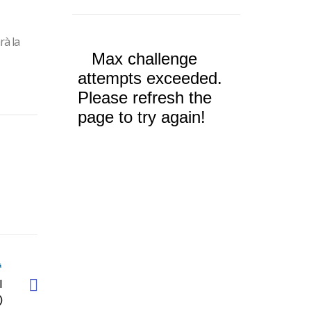
rà la
G
I
)