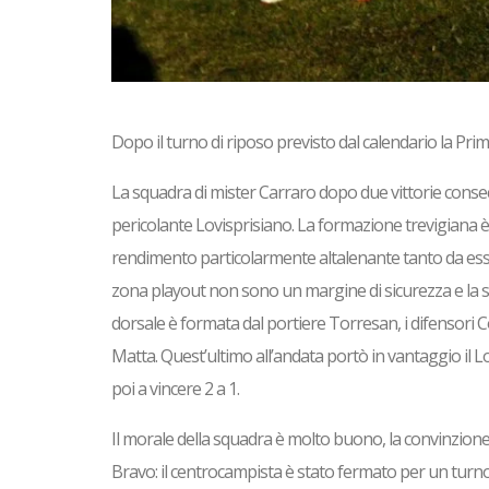
Dopo il turno di riposo previsto dal calendario la Pri
La squadra di mister Carraro dopo due vittorie consecu
pericolante Lovisprisiano. La formazione trevigiana 
rendimento particolarmente altalenante tanto da esser
zona playout non sono un margine di sicurezza e la sq
dorsale è formata dal portiere Torresan, i difensori C
Matta. Quest’ultimo all’andata portò in vantaggio il Lo
poi a vincere 2 a 1.
Il morale della squadra è molto buono, la convinzione 
Bravo: il centrocampista è stato fermato per un turno