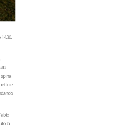
 14.30.
n
ulla
a spina
netto e
 andando
 Fabio
uto la