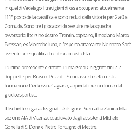
in quel di Vedelago. I trevigiani di casa occupano attualmente
l’11° posto della classifica e sono reduci dalla vittoria per 2 a 0 a
Cornuda. Sono tre i giocatori da seguire nella squadra
avversaria: il terzino destro Trentin, capitano, il mediano Marco
Bressan, ex Montebelluna, e l’esperto attaccante Nonnato. Sarà
assente per squalifica il centrocampista Ella.
L’ultimo precedente è datato 11 marzo: al Chiggiato finì 2-2,
doppiette per Bravo e Pezzato. Sicuri assenti nella nostra
formazione Dei Rossi e Cagiano, appiedati per un turno dal
giudice sportivo.
Il fischietto di gara designato è il signor Piermattia Zanini della
sezione AIA di Vicenza, coadiuvato dagli assistenti Michele
Gonella di S. Donà e Pietro Fortugno di Mestre.