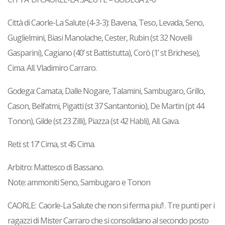
Città di Caorle-La Salute (4-3-3)
: Bavena, Teso, Levada, Seno,
Guglielmini, Biasi Manolache, Cester, Rubin (st 32 Novelli
Gasparini), Cagiano (40’ st Battistutta), Corò (1’ st Brichese),
Cima. All. Vladimiro Carraro.
Godega
: Camata, Dalle Nogare, Talamini, Sambugaro, Grillo,
Cason, Belfatmi, Pigatti (st 37 Santantonio), De Martin (pt 44
Tonon), Gilde (st 23 Zilli), Piazza (st 42 Habli), All. Gava.
Reti
: st 17’ Cima, st 45 Cima.
Arbitro: Mattesco di Bassano.
Note: ammoniti Seno, Sambugaro e Tonon
CAORLE:
Caorle-La Salute che non si ferma piu’!
.
Tre punti per i
ragazzi di Mister
Carraro
che si consolidano al secondo posto