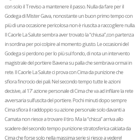
con solo il Treviso a mantenere il passo. Nulla da fare per il
Godega di Mister Gava, nonostante un buon primo tempo con
più di una occasione pericolosa non è riuscita a raccogliere nulla.
Il
Caorle La Salute
sembra aver trovato la “chiusa”,con partenza
in sordina per poi colpire al momento giusto. Le occasioni del
Godega si perdono per lo più sul fondo, di nota un intervento
magistrale del portiere Bavena su palla che sembrava ormai in
rete.
Il Caorle La Salute
ci prova con Cima da punizione che
sfiora l’incrocio dei pali. Nel secondo tempo tutte le azioni
decisive, al 17′ azione personale di Cima che va ad infilare la rete
avversaria sull’uscita del portiere. Pochi minuti dopo sempre
Cima sfiora il raddoppio su azione personale solo davanti a
Camata non riesce a trovare il tiro. Ma la “chicca” arriva allo
scadere del secondo tempo punizione stratosferica calciata da
Cima che forse solo nella massima serie si riesce a vedere!