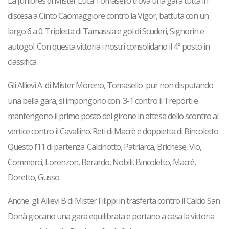
La
Juniores
di Mister Luca Tomasello trova una gara tutta in
discesa a Cinto Caomaggiore contro la Vigor, battuta con un
largo 6 a 0. Tripletta di Tamassia e gol di Scuderi, Signorin e
autogol. Con questa vittoria i nostri consolidano il 4° posto in
classifica.
Gli
Allievi
A di Mister Moreno, Tomasello pur non disputando
una bella gara, si impongono con 3-1 contro il Treporti e
mantengono il primo posto del girone in attesa dello scontro al
vertice contro il Cavallino. Reti di Macrè e doppietta di Bincoletto.
Questo l’11 di partenza: Calcinotto, Patriarca, Brichese, Vio,
Commerci, Lorenzon, Berardo, Nobili, Bincoletto, Macrè,
Doretto, Gusso
Anche gli
Allievi
B di Mister Filippi in trasferta contro il Calcio San
Donà giocano una gara equilibrata e portano a casa la vittoria