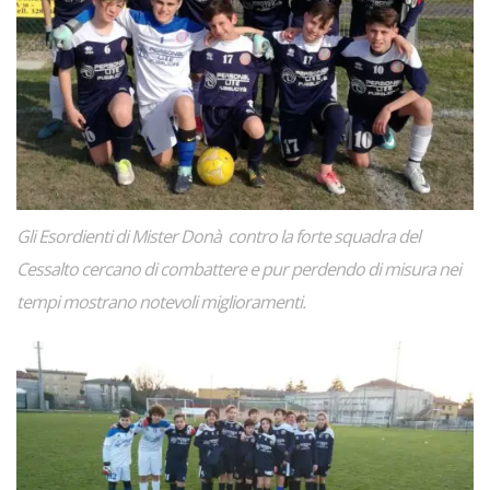
Gli
Esordienti
di Mister Donà contro la forte squadra del
Cessalto cercano di combattere e pur perdendo di misura nei
tempi mostrano notevoli miglioramenti.