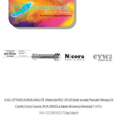
A.S.D. CITTADICAORLELASALUTE
Matricola FIGC:
25120
Sede sociale: Piazzale Olimpia 23
Partita
Caorle
Corso Cavour, 81/A 30020 La Salute di Livenza (Venezia)
IVA:
02238000273
by
GStech