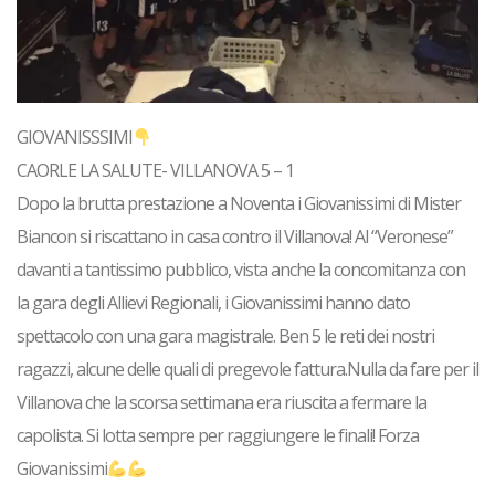
GIOVANISSSIMI
CAORLE LA SALUTE- VILLANOVA 5 – 1
Dopo la brutta prestazione a Noventa i Giovanissimi di
Mister
Biancon
si riscattano in casa contro il Villanova! Al “Veronese”
davanti a tantissimo pubblico, vista anche la concomitanza con
la gara degli Allievi Regionali, i
Giovanissimi
hanno dato
spettacolo con una gara magistrale. Ben 5 le reti dei nostri
ragazzi, alcune delle quali di pregevole fattura.Nulla da fare per il
Villanova che la scorsa settimana era riuscita a fermare la
capolista. Si lotta sempre per raggiungere le finali! Forza
Giovanissimi