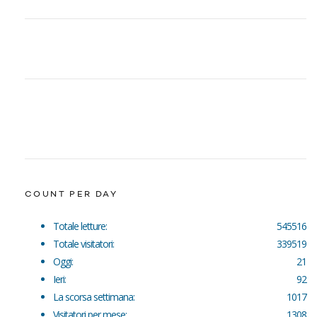
COUNT PER DAY
Totale letture:
545516
Totale visitatori:
339519
Oggi:
21
Ieri:
92
La scorsa settimana:
1017
Visitatori per mese:
1308