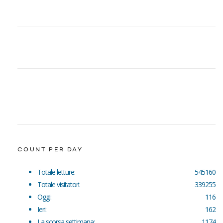
COUNT PER DAY
Totale letture:
545160
Totale visitatori:
339255
Oggi:
116
Ieri:
162
La scorsa settimana:
1174