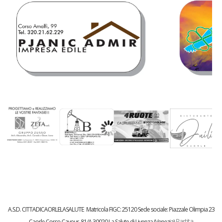
A.S.D. CITTADICAORLELASALUTE
Matricola FIGC:
25120
Sede sociale: Piazzale Olimpia 23
Partita
Caorle
Corso Cavour, 81/A 30020 La Salute di Livenza (Venezia)