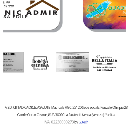
A.S.D. CITTADICAORLELASALUTE
Matricola FIGC:
25120
Sede sociale: Piazzale Olimpia 23
Partita
Caorle
Corso Cavour, 81/A 30020 La Salute di Livenza (Venezia)
IVA:
02238000273
by
GStech