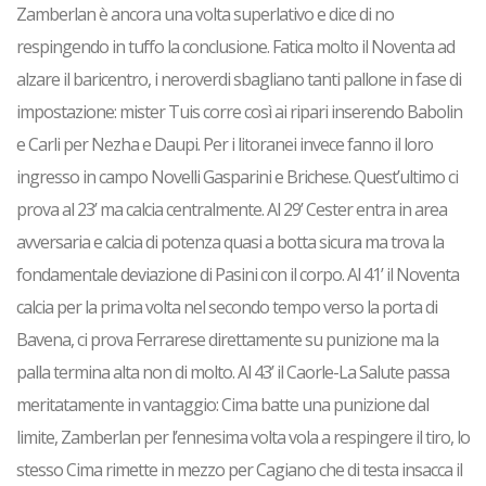
Zamberlan è ancora una volta superlativo e dice di no
respingendo in tuffo la conclusione. Fatica molto il Noventa ad
alzare il baricentro, i neroverdi sbagliano tanti pallone in fase di
impostazione: mister Tuis corre così ai ripari inserendo Babolin
e Carli per Nezha e Daupi. Per i litoranei invece fanno il loro
ingresso in campo Novelli Gasparini e Brichese. Quest’ultimo ci
prova al 23’ ma calcia centralmente. Al 29’ Cester entra in area
avversaria e calcia di potenza quasi a botta sicura ma trova la
fondamentale deviazione di Pasini con il corpo. Al 41’ il Noventa
calcia per la prima volta nel secondo tempo verso la porta di
Bavena, ci prova Ferrarese direttamente su punizione ma la
palla termina alta non di molto.
Al 43’ il Caorle-La Salute passa
meritatamente in vantaggio: Cima batte una punizione dal
limite, Zamberlan per l’ennesima volta vola a respingere il tiro, lo
stesso Cima rimette in mezzo per Cagiano che di testa insacca il