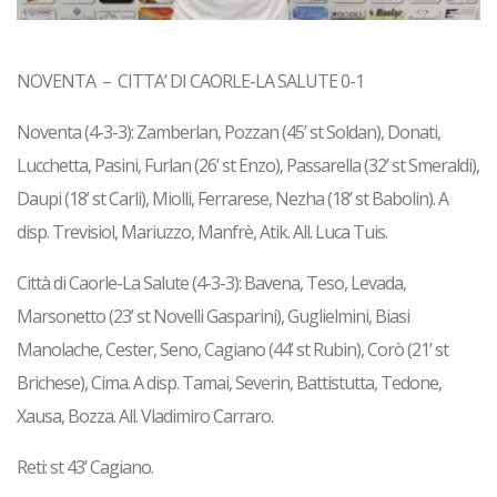
NOVENTA – CITTA’ DI CAORLE-LA SALUTE 0-1
Noventa (4-3-3)
: Zamberlan, Pozzan (45’ st Soldan), Donati,
Lucchetta, Pasini, Furlan (26’ st Enzo), Passarella (32’ st Smeraldi),
Daupi (18’ st Carli), Miolli, Ferrarese, Nezha (18’ st Babolin). A
disp. Trevisiol, Mariuzzo, Manfrè, Atik. All. Luca Tuis.
Città di Caorle-La Salute (4-3-3)
: Bavena, Teso, Levada,
Marsonetto (23’ st Novelli Gasparini), Guglielmini, Biasi
Manolache, Cester, Seno, Cagiano (44’ st Rubin), Corò (21’ st
Brichese), Cima. A disp. Tamai, Severin, Battistutta, Tedone,
Xausa, Bozza. All. Vladimiro Carraro.
Reti
: st 43’ Cagiano.