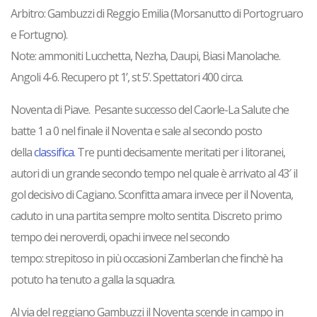
Arbitro: Gambuzzi di Reggio Emilia (Morsanutto di Portogruaro
e Fortugno).
Note: ammoniti Lucchetta, Nezha, Daupi, Biasi Manolache.
Angoli 4-6. Recupero pt 1’, st 5’. Spettatori 400 circa.
Noventa di Piave. Pesante successo del Caorle-La Salute che
batte 1 a 0 nel finale il Noventa e sale al secondo posto
della
classifica
.
Tre punti decisamente meritati per i litoranei,
autori di un grande secondo tempo
nel quale è arrivato al 43′ il
gol decisivo di Cagiano.
Sconfitta amara invece per il Noventa
,
caduto in una
partita sempre molto sentita
. Discreto primo
tempo dei neroverdi, opachi invece nel secondo
tempo:
strepitoso in più occasioni Zamberlan
che finchè ha
potuto ha tenuto a galla la squadra.
Al via del reggiano Gambuzzi il Noventa scende in campo in