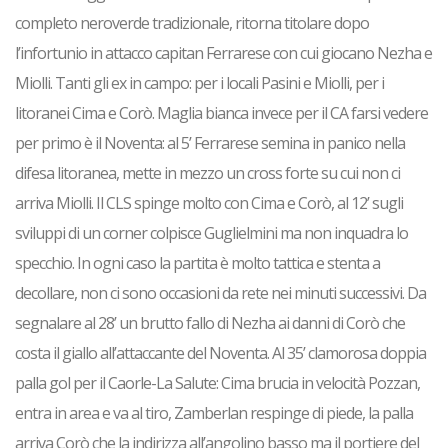
completo neroverde tradizionale, ritorna titolare dopo
l’infortunio in attacco capitan Ferrarese con cui giocano Nezha e
Miolli. Tanti gli ex in campo: per i locali Pasini e Miolli, per i
litoranei Cima e Corò. Maglia bianca invece per il CA farsi vedere
per primo è il Noventa: al 5’ Ferrarese semina in panico nella
difesa litoranea, mette in mezzo un cross forte su cui non ci
arriva Miolli. Il CLS spinge molto con Cima e Corò, al 12’ sugli
sviluppi di un corner colpisce Guglielmini ma non inquadra lo
specchio. In ogni caso la partita è molto tattica e stenta a
decollare, non ci sono occasioni da rete nei minuti successivi. Da
segnalare al 28’ un brutto fallo di Nezha ai danni di Corò che
costa il giallo all’attaccante del Noventa. Al 35’ clamorosa doppia
palla gol per il Caorle-La Salute: Cima brucia in velocità Pozzan,
entra in area e va al tiro, Zamberlan respinge di piede, la palla
arriva Corò che la indirizza all’angolino basso ma il portiere del