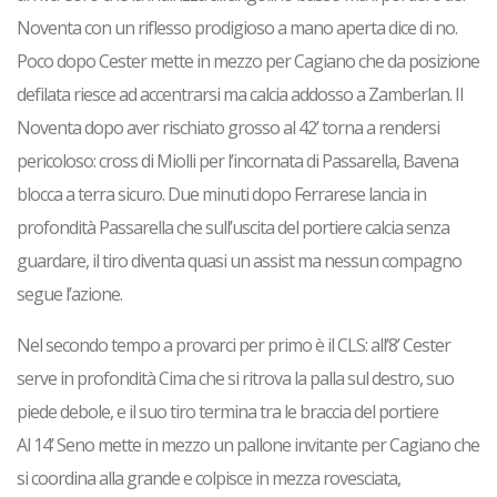
Noventa con un riflesso prodigioso a mano aperta dice di no.
Poco dopo Cester mette in mezzo per Cagiano che da posizione
defilata riesce ad accentrarsi ma calcia addosso a Zamberlan. Il
Noventa dopo aver rischiato grosso al 42’ torna a rendersi
pericoloso: cross di Miolli per l’incornata di Passarella, Bavena
blocca a terra sicuro. Due minuti dopo Ferrarese lancia in
profondità Passarella che sull’uscita del portiere calcia senza
guardare, il tiro diventa quasi un assist ma nessun compagno
segue l’azione.
Nel secondo tempo a provarci per primo è il CLS: all’8’ Cester
serve in profondità Cima che si ritrova la palla sul destro, suo
piede debole, e il suo tiro termina tra le braccia del portiere
Al 14’ Seno mette in mezzo un pallone invitante per Cagiano che
si coordina alla grande e colpisce in mezza rovesciata,