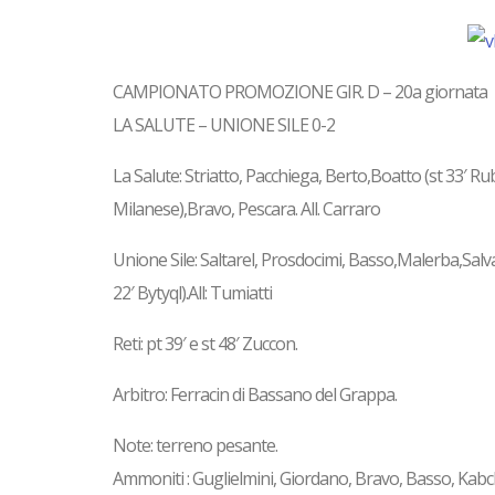
CAMPIONATO PROMOZIONE GIR. D – 20a giornata
LA SALUTE – UNIONE SILE 0-2
La Salute: Striatto, Pacchiega, Berto,Boatto (st 33′ Rub
Milanese),Bravo, Pescara. All. Carraro
Unione Sile: Saltarel, Prosdocimi, Basso,Malerba,Salv
22′ Bytyql).All: Tumiatti
Reti: pt 39′ e st 48′ Zuccon.
Arbitro: Ferracin di Bassano del Grappa.
Note: terreno pesante.
Ammoniti : Guglielmini, Giordano, Bravo, Basso, Kab