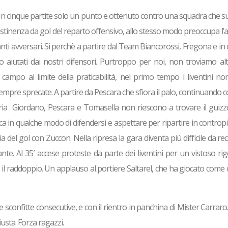
 In cinque partite solo un punto e ottenuto contro una squadra che su
l’astinenza da gol del reparto offensivo, allo stesso modo preoccupa l’
ccanti avversari. Si perchè a partire dal Team Biancorossi, Fregona e in
to aiutati dai nostri difensori. Purtroppo per noi, non troviamo al
 campo al limite della praticabilità, nel primo tempo i liventini n
pre sprecate. A partire da Pescara che sfiora il palo, continuando c
rsaria Giordano, Pescara e Tomasella non riescono a trovare il guiz
erca in qualche modo di difendersi e aspettare per ripartire in controp
 via del gol con Zuccon. Nella ripresa la gara diventa più difficile da r
e. Al 35′ accese proteste da parte dei liventini per un vistoso ri
l raddoppio. Un applauso al portiere Saltarel, che ha giocato come 
e sconfitte consecutive, e con il rientro in panchina di Mister Carraro
usta. Forza ragazzi.