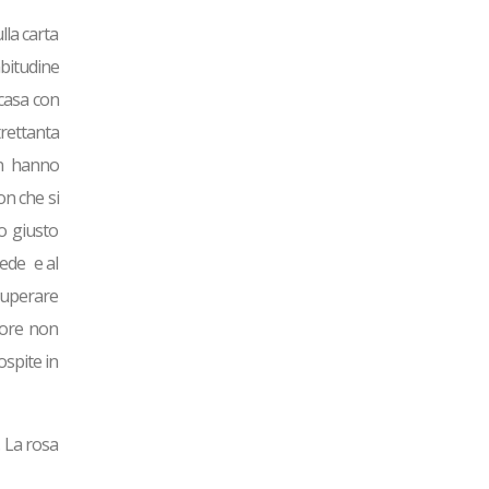
lla carta
abitudine
 casa con
trettanta
on hanno
on che si
zo giusto
iede e al
ecuperare
gore non
ospite in
. La rosa