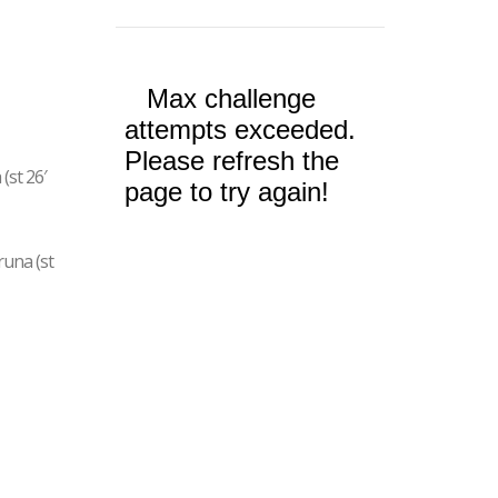
(st 26′
runa (st