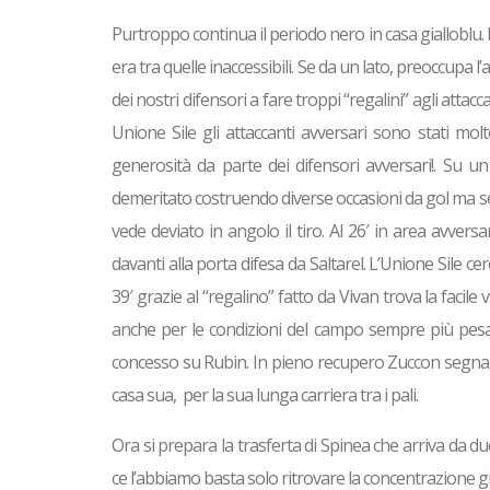
Purtroppo continua il periodo nero in casa gialloblu.
era tra quelle inaccessibili. Se da un lato, preoccupa 
dei nostri difensori a fare troppi “regalini” agli atta
Unione Sile gli attaccanti avversari sono stati mol
generosità da parte dei difensori avversari!. Su un
demeritato costruendo diverse occasioni da gol ma sem
vede deviato in angolo il tiro. Al 26′ in area avve
davanti alla porta difesa da Saltarel. L’Unione Sile c
39′ grazie al “regalino” fatto da Vivan trova la facile
anche per le condizioni del campo sempre più pesant
concesso su Rubin. In pieno recupero Zuccon segna i
casa sua, per la sua lunga carriera tra i pali.
Ora si prepara la trasferta di Spinea che arriva da du
ce l’abbiamo basta solo ritrovare la concentrazione gi