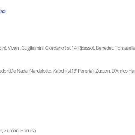
in), Vivan , Guglielmini, Giordano ( st 14′ Ricesso), Benedet, Tomasella 
adori,De Nadai,Nardelotto, Kabch (st13′ Pereria), Zuccon, D’Amico,Ha
ch, Zuccon, Haruna.