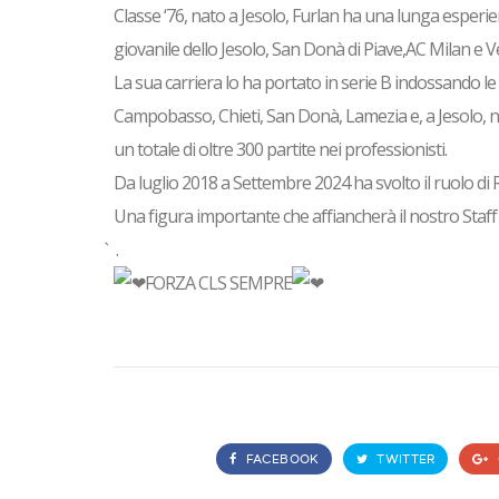
Classe ‘76, nato a Jesolo, Furlan ha una lunga esperien
giovanile dello Jesolo, San Donà di Piave,AC Milan e V
La sua carriera lo ha portato in serie B indossando le
Campobasso, Chieti, San Donà, Lamezia e, a Jesolo, nel
un totale di oltre 300 partite nei professionisti.
Da luglio 2018 a Settembre 2024 ha svolto il ruolo di 
Una figura importante che affiancherà il nostro Staff p
̀ .
FORZA CLS SEMPRE
FACEBOOK
TWITTER