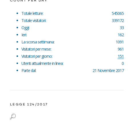
COUNT PER DAY
Totale letture:
545065
Totale visitatori:
339172
Oggi:
33
Ieri:
162
La scorsa settimana:
1091
Visitatori per mese:
961
Visitatori per giorno:
151
Utenti attualmente in linea:
0
Parte dal:
21 Novembre 2017
LEGGE 124/2017