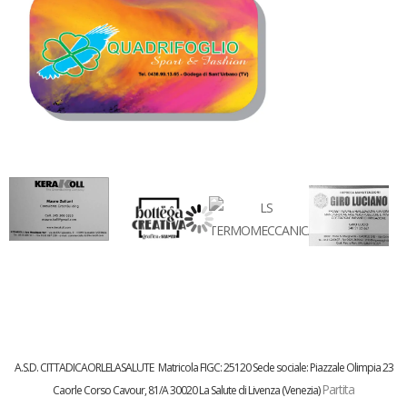
A.S.D. CITTADICAORLELASALUTE
Matricola FIGC:
25120
Sede sociale: Piazzale Olimpia 23
Partita
Caorle
Corso Cavour, 81/A 30020 La Salute di Livenza (Venezia)