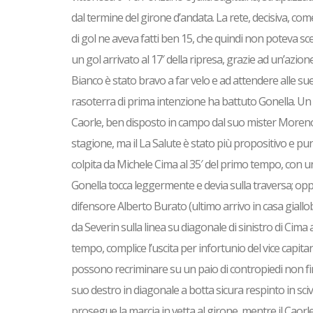
dal termine del girone d’andata. La rete, decisiva, co
di gol ne aveva fatti ben 15, che quindi non poteva s
un gol arrivato al 17′ della ripresa, grazie ad un’azi
Bianco è stato bravo a far velo e ad attendere alle sue
rasoterra di prima intenzione ha battuto Gonella. Un 
Caorle, ben disposto in campo dal suo mister Moreno
stagione, ma il La Salute è stato più propositivo e pu
colpita da Michele Cima al 35′ del primo tempo, con un t
Gonella tocca leggermente e devia sulla traversa; oppur
difensore Alberto Burato (ultimo arrivo in casa giallob
da Severin sulla linea su diagonale di sinistro di Cima 
tempo, complice l’uscita per infortunio del vice capita
possono recriminare su un paio di contropiedi non fina
suo destro in diagonale a botta sicura respinto in sciv
prosegue la marcia in vetta al girone, mentre il Caorle