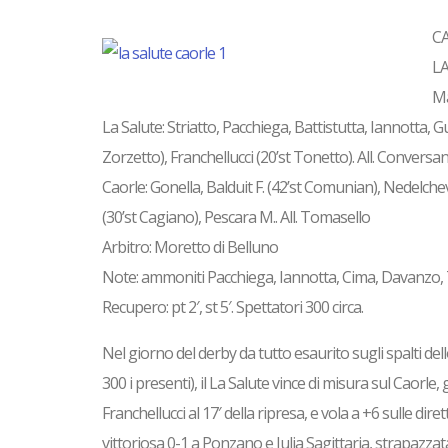
CA
LA
Ma
La Salute: Striatto, Pacchiega, Battistutta, Iannotta, 
Zorzetto), Franchellucci (20’st Tonetto). All. Conversa
Caorle: Gonella, Balduit F. (42’st Comunian), Nedelchev,
(30’st Cagiano), Pescara M.. All. Tomasello
Arbitro: Moretto di Belluno
Note: ammoniti Pacchiega, Iannotta, Cima, Davanzo, To
Recupero: pt 2′, st 5′. Spettatori 300 circa.
Nel giorno del derby da tutto esaurito sugli spalti del
300 i presenti), il La Salute vince di misura sul Caorle, g
Franchellucci al 17′ della ripresa, e vola a +6 sulle dir
vittoriosa 0-1 a Ponzano e Julia Sagittaria, strapazza