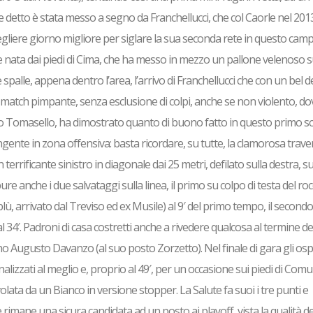
me detto è stata messo a segno da Franchellucci, che col Caorle nel 20
cegliere giorno migliore per siglare la sua seconda rete in questo cam
one nata dai piedi di Cima, che ha messo in mezzo un pallone velenoso s
 spalle, appena dentro l’area, l’arrivo di Franchellucci che con un bel d
match pimpante, senza esclusione di colpi, anche se non violento, dov
 Tomasello, ha dimostrato quanto di buono fatto in questo primo sco
ngente in zona offensiva: basta ricordare, su tutte, la clamorosa trave
errificante sinistro in diagonale dai 25 metri, defilato sulla destra, su
e anche i due salvataggi sulla linea, il primo su colpo di testa del ro
lù, arrivato dal Treviso ed ex Musile) al 9′ del primo tempo, il secondo
al 34′. Padroni di casa costretti anche a rivedere qualcosa al termine d
no Augusto Davanzo (al suo posto Zorzetto). Nel finale di gara gli ospi
lizzati al meglio e, proprio al 49′, per un occasione sui piedi di Comu
olata da un Bianco in versione stopper. La Salute fa suoi i tre punti e
 rimane una sicura candidata ad un posto ai playoff, vista la qualità d