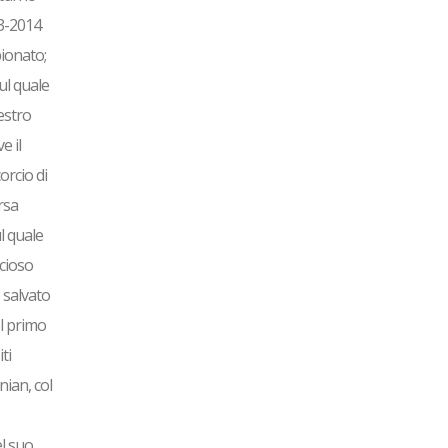
13-2014
pionato;
ul quale
estro
e il
rcio di
rsa
l quale
ccioso
 salvato
el primo
ti
nian, col
el suo