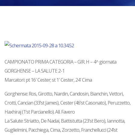
CAMPIONATO PRIMA CATEGORIA – GIR. H – 4^ giornata
GORGHENSE – LA SALUTE 2-1
Marcatori: pt 16′ Cester; st 1′ Cester, 24′ Cima
Gorghense: Ros, Girotto, Nardin, Candosin, Bianchin, Vettori,
Crotti, Cancian (33’st James), Cester (46’st Casonato), Peruzzetto,
Haxhiraj (1’st Parcianello). All. Favero
La Salute: Striatto, De Nadai, Battistutta (23’st Bero), Iannotta,
Guglielmini, Pacchiega, Cima, Zorzetto, Franchellucci (24’st