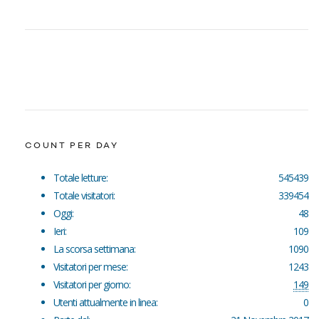
COUNT PER DAY
Totale letture:
545439
Totale visitatori:
339454
Oggi:
48
Ieri:
109
La scorsa settimana:
1090
Visitatori per mese:
1243
Visitatori per giorno:
149
Utenti attualmente in linea:
0