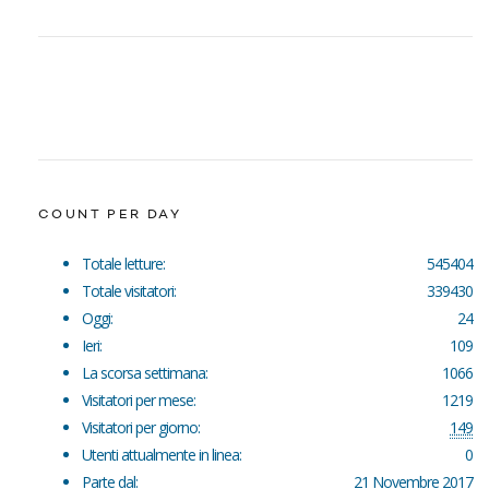
COUNT PER DAY
Totale letture:
545404
Totale visitatori:
339430
Oggi:
24
Ieri:
109
La scorsa settimana:
1066
Visitatori per mese:
1219
Visitatori per giorno:
149
Utenti attualmente in linea:
0
Parte dal:
21 Novembre 2017