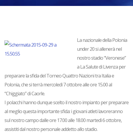
La nazionale della
Polonia
under 20
si allenerà nel
nostro stadio “Veronese”
a
La Salute di Livenza
per
preparare la sfida del
Torneo Quattro Nazioni
tra
Italia
e
Polonia
, che si terrà
mercoledì 7 ottobre
alle ore 15.00 al
“Chiggiato” di
Caorle
.
I polacchi hanno dunque scelto il nostro impianto per preparare
al meglio questa importante sfida: i giovani atleti lavoreranno
sul nostro campo
dalle ore 17.00 alle 18.00
martedì 6 ottobre
,
assistiti dal nostro personale addetto allo stadio.