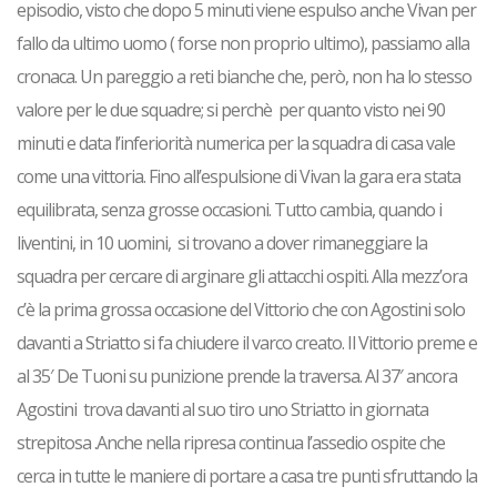
episodio, visto che dopo 5 minuti viene espulso anche Vivan per
fallo da ultimo uomo ( forse non proprio ultimo), passiamo alla
cronaca. Un pareggio a reti bianche che, però, non ha lo stesso
valore per le due squadre; si perchè per quanto visto nei 90
minuti e data l’inferiorità numerica per la squadra di casa vale
come una vittoria. Fino all’espulsione di Vivan la gara era stata
equilibrata, senza grosse occasioni. Tutto cambia, quando i
liventini, in 10 uomini, si trovano a dover rimaneggiare la
squadra per cercare di arginare gli attacchi ospiti. Alla mezz’ora
c’è la prima grossa occasione del Vittorio che con Agostini solo
davanti a Striatto si fa chiudere il varco creato. Il Vittorio preme e
al 35′ De Tuoni su punizione prende la traversa. Al 37′ ancora
Agostini trova davanti al suo tiro uno Striatto in giornata
strepitosa .Anche nella ripresa continua l’assedio ospite che
cerca in tutte le maniere di portare a casa tre punti sfruttando la