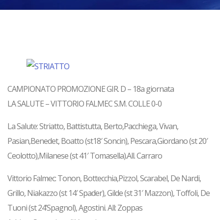
CAMPIONATO PROMOZIONE GIR. D – 18a giornata
LA SALUTE – VITTORIO FALMEC S.M. COLLE 0-0
La Salute: Striatto, Battistutta, Berto,Pacchiega, Vivan,
Pasian,Benedet, Boatto (st18′ Soncin), Pescara,Giordano (st 20′
Ceolotto),Milanese (st 41′ Tomasella).All. Carraro
Vittorio Falmec: Tonon, Bottecchia,Pizzol, Scarabel, De Nardi,
Grillo, Niakazzo (st 14′ Spader), Gilde (st 31′ Mazzon), Toffoli, De
Tuoni (st 24’Spagnol), Agostini. All: Zoppas