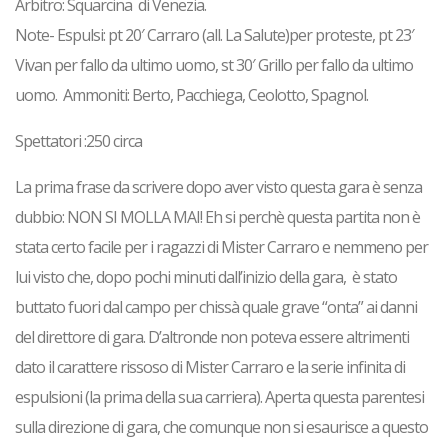
Arbitro: Squarcina di Venezia.
Note- Espulsi: pt 20′ Carraro (all. La Salute)per proteste, pt 23′
Vivan per fallo da ultimo uomo, st 30′ Grillo per fallo da ultimo
uomo. Ammoniti: Berto, Pacchiega, Ceolotto, Spagnol.
Spettatori :250 circa
La prima frase da scrivere dopo aver visto questa gara è senza
dubbio:
NON SI MOLLA MAI
! Eh si perchè questa partita non è
stata certo facile per i ragazzi di Mister Carraro e nemmeno per
lui visto che, dopo pochi minuti dall’inizio della gara, è stato
buttato fuori dal campo per chissà quale grave “onta” ai danni
del direttore di gara. D’altronde non poteva essere altrimenti
dato il
carattere rissoso di Mister Carraro
e la serie infinita di
espulsioni (
la prima della sua
carriera
). Aperta questa parentesi
sulla direzione di gara, che comunque non si esaurisce a questo