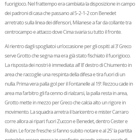
fuorigioco. Nel frattempo era cambiata la disposizione in campo
dei padroni di casa che passano al 5-2-1-2 con Benedet
arretrato sulla linea dei difensori, Milanese a far da collante tra
centrocampo e attacco dove Cima svaria su tutto il fronte.
Al rientro dagli spogliatoi un’occasione per gli ospiti: al 3’ Greco
serve Grotto che segna ma era già stato fischiato il fuorigioco.
La risposta dei nostri è immediata: all’ 8’ destro di Chiumento in
area che raccoglie una respinta della difesa e tira fuori di un
nulla. Prima vera palla gol per il Fontanelle al 19’: Rezzou cade in
area ma l’arbitro gli fa cenno di rialzarsi, la palla resta in area,
Grotto mette in mezzo per Greco che calcia alto un rigore in
movimento. La squadra arretra il baricentro e mister Carraro
corre allora ai ripari: fuori Zuccon e Benedet, dentro Cester e
Rubin. Le forze fresche si fanno subito notare e al 25’ la partita