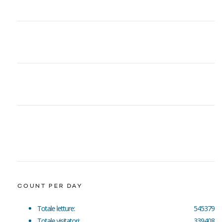
COUNT PER DAY
Totale letture:
545379
Totale visitatori:
339408