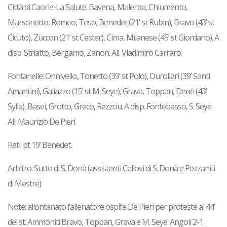
Città di Caorle-La Salute: Bavena, Malerba, Chiumento,
Marsonetto, Romeo, Teso, Benedet (21’ st Rubin), Bravo (43’ st
Cicuto), Zuccon (21’ st Cester), Cima, Milanese (45’ st Giordano). A
disp. Striatto, Bergamo, Zanon. All. Vladimiro Carraro.
Fontanelle: Onnivello, Tonetto (39’ st Polo), Durollari (39’ Santi
Amantini), Galiazzo (15’ st M. Seye), Grava, Toppan, Denè (43’
Sylla), Basei, Grotto, Greco, Rezzou. A disp. Fontebasso, S. Seye.
All. Maurizio De Pieri.
Reti: pt 19’ Benedet.
Arbitro: Sutto di S. Donà (assistenti Callovi di S. Donà e Pezzaniti
di Mestre).
Note: allontanato l’allenatore ospite De Pieri per proteste al 44’
del st. Ammoniti Bravo, Toppan, Grava e M. Seye. Angoli 2-1.