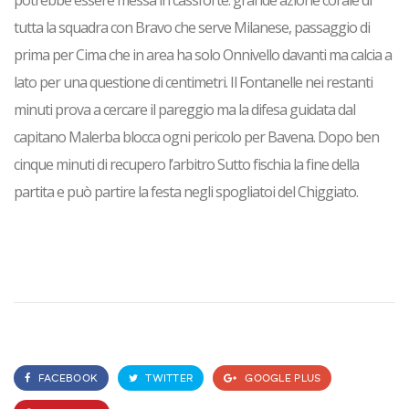
potrebbe essere messa in cassforte: grande azione corale di
tutta la squadra con Bravo che serve Milanese, passaggio di
prima per Cima che in area ha solo Onnivello davanti ma calcia a
lato per una questione di centimetri. Il Fontanelle nei restanti
minuti prova a cercare il pareggio ma la difesa guidata dal
capitano Malerba blocca ogni pericolo per Bavena. Dopo ben
cinque minuti di recupero l’arbitro Sutto fischia la fine della
partita e può partire la festa negli spogliatoi del Chiggiato.
FACEBOOK
TWITTER
GOOGLE PLUS