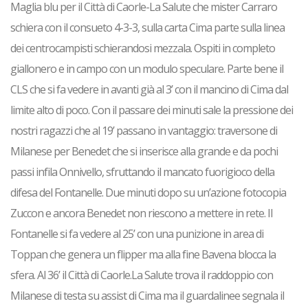
Maglia blu per il Città di Caorle-La Salute che mister Carraro
schiera con il consueto 4-3-3, sulla carta Cima parte sulla linea
dei centrocampisti schierandosi mezzala. Ospiti in completo
giallonero e in campo con un modulo speculare. Parte bene il
CLS che si fa vedere in avanti già al 3’ con il mancino di Cima dal
limite alto di poco. Con il passare dei minuti sale la pressione dei
nostri ragazzi che al 19’ passano in vantaggio: traversone di
Milanese per Benedet che si inserisce alla grande e da pochi
passi infila Onnivello, sfruttando il mancato fuorigioco della
difesa del Fontanelle. Due minuti dopo su un’azione fotocopia
Zuccon e ancora Benedet non riescono a mettere in rete. Il
Fontanelle si fa vedere al 25’ con una punizione in area di
Toppan che genera un flipper ma alla fine Bavena blocca la
sfera. Al 36’ il Città di Caorle.La Salute trova il raddoppio con
Milanese di testa su assist di Cima ma il guardalinee segnala il