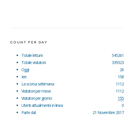
COUNT PER DAY
Totale letture:
545261
Totale visitatori:
339323
Oggi:
26
Ieri:
158
La scorsa settimana:
1112
Visitatori per mese:
1112
Visitatori per giorno:
155
Utenti attualmente in linea:
0
Parte dal:
21 Novembre 2017