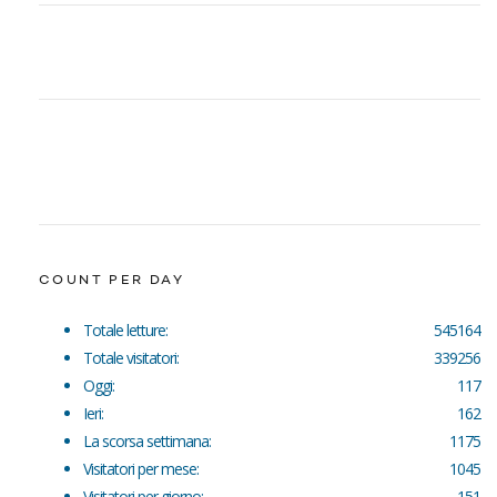
COUNT PER DAY
Totale letture:
545164
Totale visitatori:
339256
Oggi:
117
Ieri:
162
La scorsa settimana:
1175
Visitatori per mese:
1045
Visitatori per giorno:
151