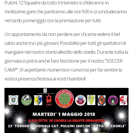
Pulcini. 12 Squadre da tutto il triveneto si sfideranno in
moltissime gare che partiranno alle ore 9.00 e si concluderanno
nel tardo pomeriggio con la premiazione per tutti.
Un appuntamento da non perdere per chi ama vedere il bel
calcio anche tra i più giovani. Possibilità per tutti gli spettatori di
mangiare nel nostro stand allestito dello stadio. Durante tutta la
giornata si potrà anche fare l’iscrizione per il nostro “SOCCER
CAMP”. Vi aspettiamo numerosi e rumorosi per far sentire la
vostra presenza festosa ai vostri bambini!