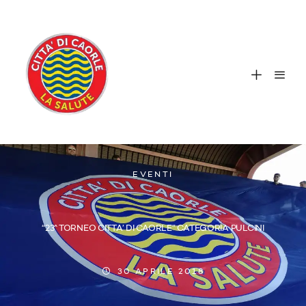
EVENTI
“23^ TORNEO CITTA’ DI CAORLE” CATEGORIA PULCINI
30 APRILE 2018