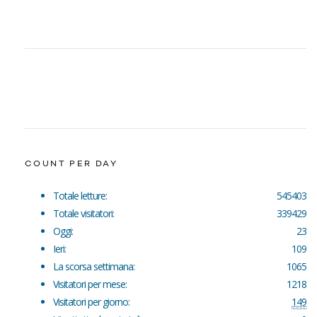
COUNT PER DAY
Totale letture:
545403
Totale visitatori:
339429
Oggi:
23
Ieri:
109
La scorsa settimana:
1065
Visitatori per mese:
1218
Visitatori per giorno:
149